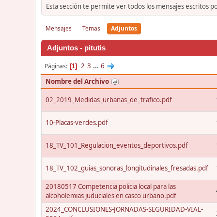
Esta sección te permite ver todos los mensajes escritos p
Mensajes
Temas
Adjuntos
Adjuntos - pitutis
2
3
...
6
Páginas
1
Nombre del Archivo
02_2019_Medidas_urbanas_de_trafico.pdf
10-Placas-verdes.pdf
18_TV_101_Regulacion_eventos_deportivos.pdf
18_TV_102_guias_sonoras_longitudinales_fresadas.pdf
20180517 Competencia policia local para las
alcoholemias juduciales en casco urbano.pdf
2024_CONCLUSIONES-JORNADAS-SEGURIDAD-VIAL-