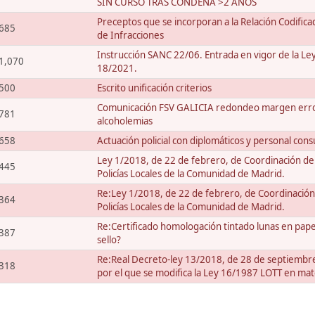
SIN CURSO TRAS CONDENA >2 AÑOS
Preceptos que se incorporan a la Relación Codifica
685
de Infracciones
Instrucción SANC 22/06. Entrada en vigor de la Le
1,070
18/2021.
500
Escrito unificación criterios
Comunicación FSV GALICIA redondeo margen err
781
alcoholemias
658
Actuación policial con diplomáticos y personal cons
Ley 1/2018, de 22 de febrero, de Coordinación de
445
Policías Locales de la Comunidad de Madrid.
Re:Ley 1/2018, de 22 de febrero, de Coordinación
364
Policías Locales de la Comunidad de Madrid.
Re:Certificado homologación tintado lunas en pape
387
sello?
Re:Real Decreto-ley 13/2018, de 28 de septiembr
318
por el que se modifica la Ley 16/1987 LOTT en ma