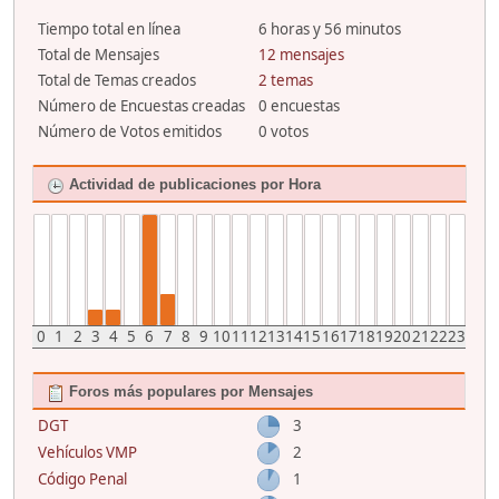
Tiempo total en línea
6 horas y 56 minutos
Total de Mensajes
12 mensajes
Total de Temas creados
2 temas
Número de Encuestas creadas
0 encuestas
Número de Votos emitidos
0 votos
Actividad de publicaciones por Hora
0
1
2
3
4
5
6
7
8
9
10
11
12
13
14
15
16
17
18
19
20
21
22
23
Foros más populares por Mensajes
DGT
3
Vehículos VMP
2
Código Penal
1