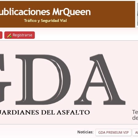
Registrarse
Te
de
Noticias:
GDA PREMIUM VIP
A