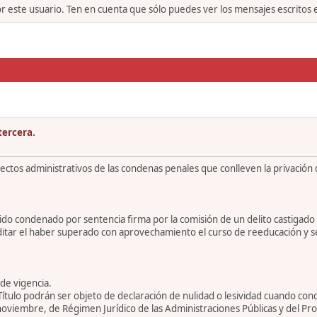
or este usuario. Ten en cuenta que sólo puedes ver los mensajes escritos
tercera.
fectos administrativos de las condenas penales que conlleven la privación
 sido condenado por sentencia firma por la comisión de un delito castigado 
itar el haber superado con aprovechamiento el curso de reeducación y sens
 de vigencia.
Título podrán ser objeto de declaración de nulidad o lesividad cuando conc
noviembre, de Régimen Jurídico de las Administraciones Públicas y del P