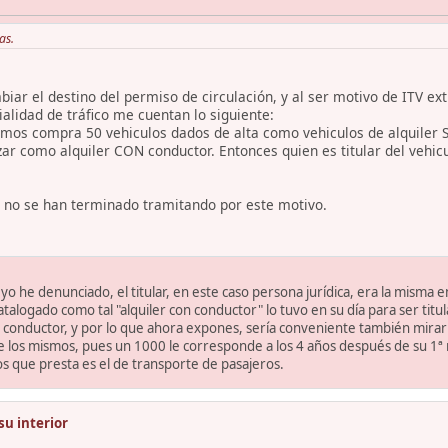
as.
ar el destino del permiso de circulación, y al ser motivo de ITV ext
alidad de tráfico me cuentan lo siguiente:
amos compra 50 vehiculos dados de alta como vehiculos de alquiler SI
izar como alquiler CON conductor. Entonces quien es titular del vehic
no se han terminado tramitando por este motivo.
 yo he denunciado, el titular, en este caso persona jurídica, era la misma
logado como tal "alquiler con conductor" lo tuvo en su día para ser titula
 sin conductor, y por lo que ahora expones, sería conveniente también mira
de los mismos, pues un 1000 le corresponde a los 4 años después de su 1ª 
os que presta es el de transporte de pasajeros.
su interior