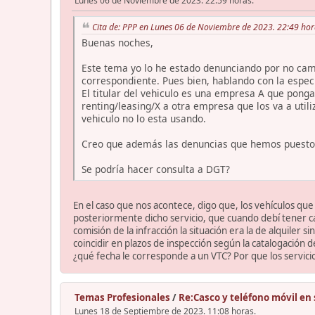
Lunes 06 de Noviembre de 2023. 22:59 horas.
Cita de: PPP en Lunes 06 de Noviembre de 2023. 22:49 hor
Buenas noches,
Este tema yo lo he estado denunciando por no cambi
correspondiente. Pues bien, hablando con la especi
El titular del vehiculo es una empresa A que pong
renting/leasing/X a otra empresa que los va a util
vehiculo no lo esta usando.
Creo que además las denuncias que hemos puesto 
Se podría hacer consulta a DGT?
En el caso que nos acontece, digo que, los vehículos que
posteriormente dicho servicio, que cuando debí tener cata
comisión de la infracción la situación era la de alquiler
coincidir en plazos de inspección según la catalogación 
¿qué fecha le corresponde a un VTC? Por que los servici
Temas Profesionales
/
Re:Casco y teléfono móvil en 
Lunes 18 de Septiembre de 2023. 11:08 horas.