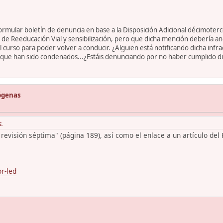
mular boletín de denuncia en base a la Disposición Adicional décimoter
so de Reeducación Vial y sensibilización, pero que dicha mención debería 
l curso para poder volver a conducir. ¿Alguien está notificando dicha inf
ue han sido condenados...¿Estáis denunciando por no haber cumplido dich
lógenas
s.
revisión séptima" (página 189), así como el enlace a un artículo del
r-led