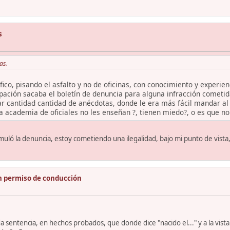
s
as.
fico, pisando el asfalto y no de oficinas, con conocimiento y experi
pación sacaba el boletín de denuncia para alguna infracción cometida
r cantidad cantidad de anécdotas, donde le era más fácil mandar al 
a academia de oficiales no les enseñan ?, tienen miedo?, o es que n
rmuló la denuncia, estoy cometiendo una ilegalidad, bajo mi punto de vista
n permiso de conducción
a sentencia, en hechos probados, que donde dice "nacido el..." y a la vi