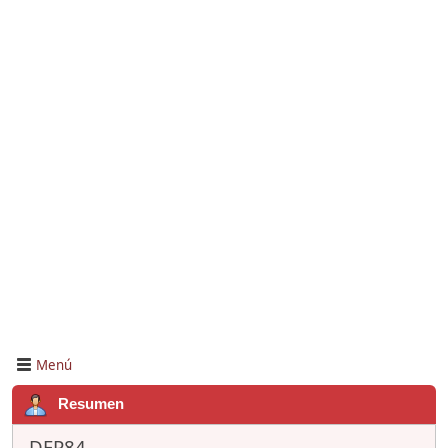
Menú
Resumen
DFP84