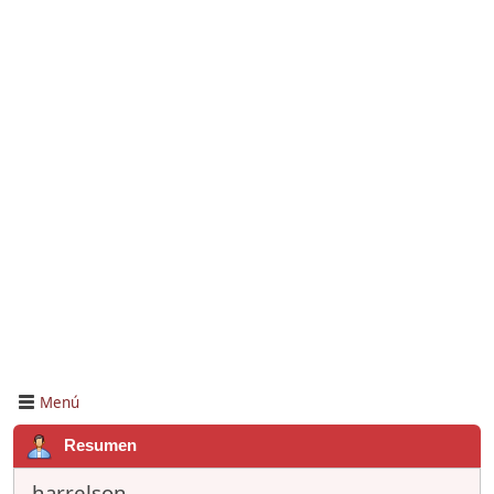
Menú
Resumen
harrelson