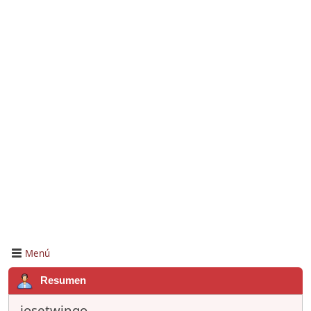
Menú
Resumen
josetwingo