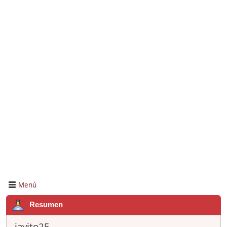
Menú
Resumen
javito25