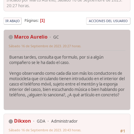
20:27 horas.
Páginas
1
IR ABAJO
ACCIONES DEL USUARIO
Marco Aurelio
GC
Sábado 16 de Septiembre de 2023. 20:27 horas.
Buenas tardes, consulta que formulo, por si a algún
compañero se le ha dado el caso.
Vengo observando como cada día son más los conductores de
motocicleta que circulando tienen introducido en el interior del
casco el teléfono móvil, sujeto entre el mentón y la esponja
interior del casco, bien escuchando música o bien hablando por
teléfono, ¿alguien lo sanciona?, ¿A qué artículo en concreto?
Dikxon
GDA
Administrador
Sábado 16 de Septiembre de 2023. 20:43 horas.
#1