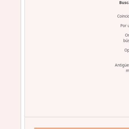
Busca
Coinci
Por 
O
bú
Op
Antigüe
m