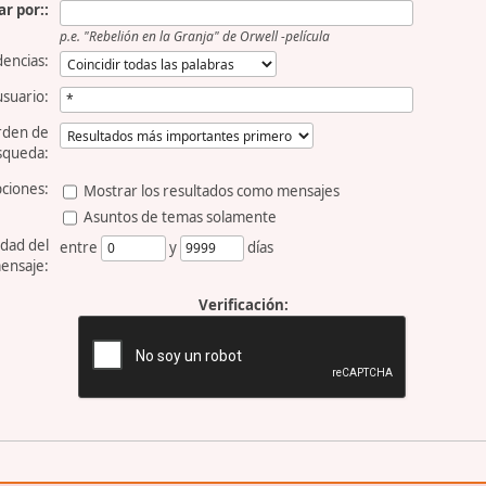
r por::
p.e.
"Rebelión en la Granja" de Orwell -película
dencias:
usuario:
rden de
squeda:
ciones:
Mostrar los resultados como mensajes
Asuntos de temas solamente
dad del
entre
y
días
ensaje:
Verificación: