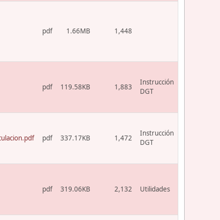
pdf
1.66MB
1,448
Instrucción
pdf
119.58KB
1,883
DGT
Instrucción
ulacion.pdf
pdf
337.17KB
1,472
DGT
pdf
319.06KB
2,132
Utilidades