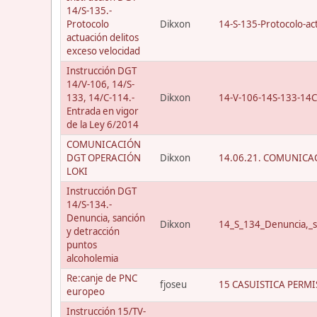
14/S-135.-
Protocolo
Dikxon
14-S-135-Protocolo-act
actuación delitos
exceso velocidad
Instrucción DGT
14/V-106, 14/S-
133, 14/C-114.-
Dikxon
14-V-106-14S-133-14C
Entrada en vigor
de la Ley 6/2014
COMUNICACIÓN
DGT OPERACIÓN
Dikxon
14.06.21. COMUNICAC
LOKI
Instrucción DGT
14/S-134.-
Denuncia, sanción
Dikxon
14_S_134_Denuncia,_s
y detracción
puntos
alcoholemia
Re:canje de PNC
fjoseu
15 CASUISTICA PERMI
europeo
Instrucción 15/TV-