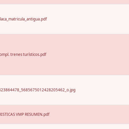
laca_matricula_antigua.pdf
ompl. trenes turísticos.pdf
23864478_5685675012428205462_o.jpg
ISTICAS VMP RESUMEN.pdf