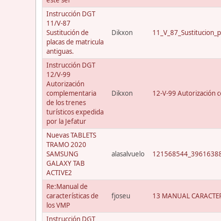
Instrucción DGT
11/V-87
Sustitución de
Dikxon
11_V_87_Sustitucion_p
placas de matricula
antiguas.
Instrucción DGT
12/V-99
Autorización
complementaria
Dikxon
12-V-99 Autorización c
de los trenes
turísticos expedida
por la Jefatur
Nuevas TABLETS
TRAMO 2020
SAMSUNG
alasalvuelo
121568544_39616388
GALAXY TAB
ACTIVE2
Re:Manual de
características de
fjoseu
13 MANUAL CARACTER
los VMP
Instrucción DGT