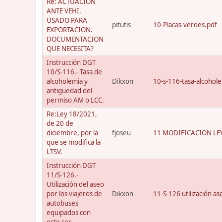
Re: ACTUACION
ANTE VEHI.
USADO PARA
pitutis
10-Placas-verdes.pdf
EXPORTACION.
DOCUMENTACION
QUE NECESITA?
Instrucción DGT
10/S-116.- Tasa de
alcoholemia y
Dikxon
10-s-116-tasa-alcohol
antigüedad del
permiso AM o LCC.
Re:Ley 18/2021,
de 20 de
diciembre, por la
fjoseu
11 MODIFICACION LEY
que se modifica la
LTSV.
Instrucción DGT
11/S-126.-
Utilización del aseo
por los viajeros de
Dikxon
11-S-126 utilización a
autobuses
equipados con
este ser