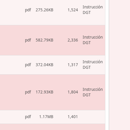
Instrucción
pdf
275.26KB
1,524
DGT
Instrucción
pdf
582.79KB
2,336
DGT
Instrucción
pdf
372.04KB
1,317
DGT
Instrucción
pdf
172.93KB
1,804
DGT
pdf
1.17MB
1,401