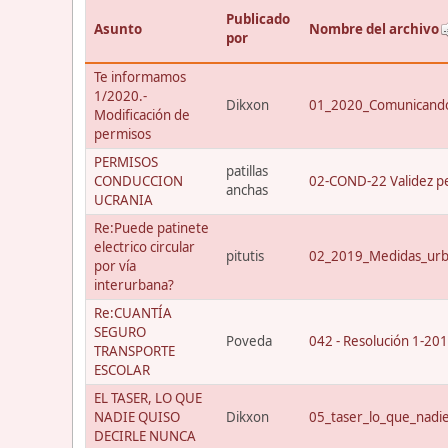
Publicado
Asunto
Nombre del archivo
por
Te informamos
1/2020.-
Dikxon
01_2020_Comunicando
Modificación de
permisos
PERMISOS
patillas
CONDUCCION
02-COND-22 Validez p
anchas
UCRANIA
Re:Puede patinete
electrico circular
pitutis
02_2019_Medidas_urba
por vía
interurbana?
Re:CUANTÍA
SEGURO
Poveda
042 - Resolución 1-20
TRANSPORTE
ESCOLAR
EL TASER, LO QUE
NADIE QUISO
Dikxon
05_taser_lo_que_nadi
DECIRLE NUNCA