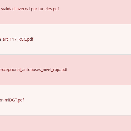
o vialidad invernal por tuneles.pdf
n_art_117_RGC.pdf
excepcional_autobuses_nivel_rojo.pdf
on-miDGT.pdf