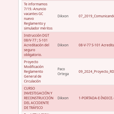
Te informamos
7/19.-Anuncio
vacantes GC
Dikxon
07_2019_Comunicando
nuevo
Reglamento y
simulador méritos
Instrucción DGT
08/V-77 ; S-101
Acreditación del
Dikxon
08-V-77 S-101 Acredit
seguro
obligatorio.
Proyecto
Modificación
Paco
Reglamento
09_2024_Proyecto_RD_
Ortega
General de
Circulación
CURSO
INVESTIGACIÓN Y
RECONSTRUCCIÓN
Dikxon
1-PORTADA-E-ÍNDICE.-C
DEL ACCIDENTE
DE TRÁFICO