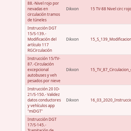
88.-Nivel rojo por
nevadas en
Dikxon
15 TV-88 Nivel circ roj
circulación tramos
de túneles
Instrucción DGT
15/S-139.-
Modificación del
Dikxon
15_S_139_Modificacio
artículo 117
RGCirculación
Instrucción 15/TV-
87.-Circulación
excepcional
Dikxon
15_TV_87_Circulacion_
autobuses y veh
pesados por nieve
Instrucción 20 IO-
21/S-150.- Validez
datos conductores
Dikxon
16_03_2020_Instrucci
y vehículos app
"miDGT"
Instrucción DGT
17/S-145.-
Tramitación de