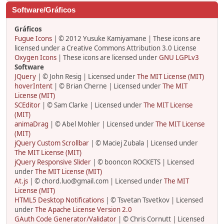
Software/Gráficos
Gráficos
Fugue Icons
| © 2012 Yusuke Kamiyamane | These icons are
licensed under a Creative Commons Attribution 3.0 License
Oxygen Icons
| These icons are licensed under
GNU LGPLv3
Software
JQuery
| © John Resig | Licensed under
The MIT License (MIT)
hoverIntent
| © Brian Cherne | Licensed under
The MIT
License (MIT)
SCEditor
| © Sam Clarke | Licensed under
The MIT License
(MIT)
animaDrag
| © Abel Mohler | Licensed under
The MIT License
(MIT)
jQuery Custom Scrollbar
| © Maciej Zubala | Licensed under
The MIT License (MIT)
jQuery Responsive Slider
| © booncon ROCKETS | Licensed
under
The MIT License (MIT)
At.js
| © chord.luo@gmail.com | Licensed under
The MIT
License (MIT)
HTML5 Desktop Notifications
| © Tsvetan Tsvetkov | Licensed
under
The Apache License Version 2.0
GAuth Code Generator/Validator
| © Chris Cornutt | Licensed