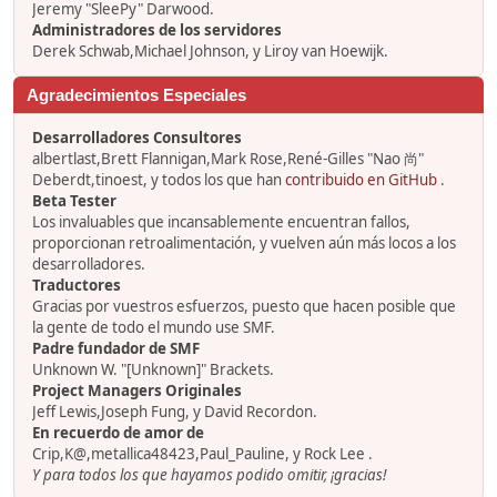
Jeremy "SleePy" Darwood.
Administradores de los servidores
Derek Schwab,Michael Johnson, y Liroy van Hoewijk.
Agradecimientos Especiales
Desarrolladores Consultores
albertlast,Brett Flannigan,Mark Rose,René-Gilles "Nao 尚"
Deberdt,tinoest, y todos los que han
contribuido en GitHub
.
Beta Tester
Los invaluables que incansablemente encuentran fallos,
proporcionan retroalimentación, y vuelven aún más locos a los
desarrolladores.
Traductores
Gracias por vuestros esfuerzos, puesto que hacen posible que
la gente de todo el mundo use SMF.
Padre fundador de SMF
Unknown W. "[Unknown]" Brackets.
Project Managers Originales
Jeff Lewis,Joseph Fung, y David Recordon.
En recuerdo de amor de
Crip,K@,metallica48423,Paul_Pauline, y Rock Lee .
Y para todos los que hayamos podido omitir, ¡gracias!