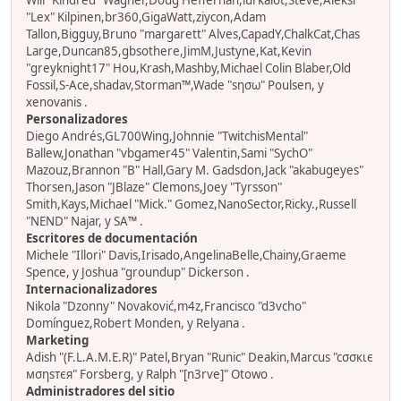
Will "Kindred" Wagner,Doug Heffernan,lurkalot,Steve,Aleksi
"Lex" Kilpinen,br360,GigaWatt,ziycon,Adam
Tallon,Bigguy,Bruno "margarett" Alves,CapadY,ChalkCat,Chas
Large,Duncan85,gbsothere,JimM,Justyne,Kat,Kevin
"greyknight17" Hou,Krash,Mashby,Michael Colin Blaber,Old
Fossil,S-Ace,shadav,Storman™,Wade "sησω" Poulsen, y
xenovanis .
Personalizadores
Diego Andrés,GL700Wing,Johnnie "TwitchisMental"
Ballew,Jonathan "vbgamer45" Valentin,Sami "SychO"
Mazouz,Brannon "B" Hall,Gary M. Gadsdon,Jack "akabugeyes"
Thorsen,Jason "JBlaze" Clemons,Joey "Tyrsson"
Smith,Kays,Michael "Mick." Gomez,NanoSector,Ricky.,Russell
"NEND" Najar, y SA™ .
Escritores de documentación
Michele "Illori" Davis,Irisado,AngelinaBelle,Chainy,Graeme
Spence, y Joshua "groundup" Dickerson .
Internacionalizadores
Nikola "Dzonny" Novaković,m4z,Francisco "d3vcho"
Domínguez,Robert Monden, y Relyana .
Marketing
Adish "(F.L.A.M.E.R)" Patel,Bryan "Runic" Deakin,Marcus "cσσкιє
мσηѕтєя" Forsberg, y Ralph "[n3rve]" Otowo .
Administradores del sitio