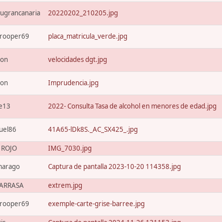
ugrancanaria
20220202_210205.jpg
trooper69
placa_matricula_verde.jpg
xon
velocidades dgt.jpg
xon
Imprudencia.jpg
e13
2022- Consulta Tasa de alcohol en menores de edad.jpg
uel86
41A65-lDk8S._AC_SX425_.jpg
o ROJO
IMG_7030.jpg
marago
Captura de pantalla 2023-10-20 114358.jpg
ARRASA
extrem.jpg
trooper69
exemple-carte-grise-barree.jpg