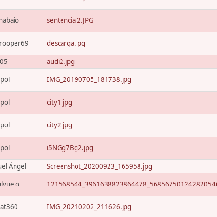
nabaio
sentencia 2.JPG
trooper69
descarga.jpg
205
audi2.jpg
ipol
IMG_20190705_181738.jpg
ipol
city1.jpg
ipol
city2.jpg
ipol
i5NGg7Bg2.jpg
el Ángel
Screenshot_20200923_165958.jpg
alvuelo
121568544_3961638823864478_568567501242820546
cat360
IMG_20210202_211626.jpg