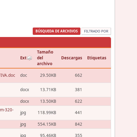
BÚSQUEDA DE ARCHIVOS
FILTRADO POR
Tamaño
Ext
del
Descargas
Etiquetas
archivo
FIVA.doc
doc
29.50KB
662
docx
13.71KB
381
docx
13.50KB
622
um-320-
jpg
118.99KB
441
jpg
554.15KB
842
jpg
95.46KB
355