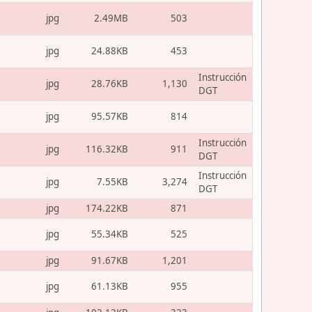
jpg
2.49MB
503
jpg
24.88KB
453
Instrucción
jpg
28.76KB
1,130
DGT
jpg
95.57KB
814
Instrucción
jpg
116.32KB
911
DGT
Instrucción
jpg
7.55KB
3,274
DGT
jpg
174.22KB
871
jpg
55.34KB
525
jpg
91.67KB
1,201
jpg
61.13KB
955