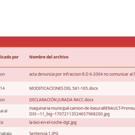
licado por
Nombre del archivo
xon
acta denuncia por infraccion R.D 6-2004 no comunicar al 
t14
MODIFICACIONES DEL 561-165.docx
xon
DECLARACIÓN JURADA RACC.docx
maquinaria-municipal-camion-de-basuraRENAULT-Premi
aral
DXI---11_big--17072113524657968200.jpg
tis
la-bici-en-el-coche-dgt.jpg
nabaio
Sentencia 1.JPG