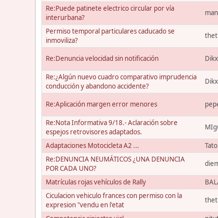
Re:Puede patinete electrico circular por vía
man
interurbana?
Permiso temporal particulares caducado se
the
inmoviliza?
Re:Denuncia velocidad sin notificación
Dik
Re:¿Algún nuevo cuadro comparativo imprudencia
Dik
conducción y abandono accidente?
Re:Aplicación margen error menores
pep
Re:Nota Informativa 9/18.- Aclaración sobre
MIg
espejos retrovisores adaptados.
Adaptaciones Motocicleta A2 ...
Tat
Re:DENUNCIA NEUMÁTICOS ¿UNA DENUNCIA
die
POR CADA UNO?
Matrículas rojas vehículos de Rally
BAL
Ciculacion vehiculo frances con permiso con la
the
expresion "vendu en l'etat