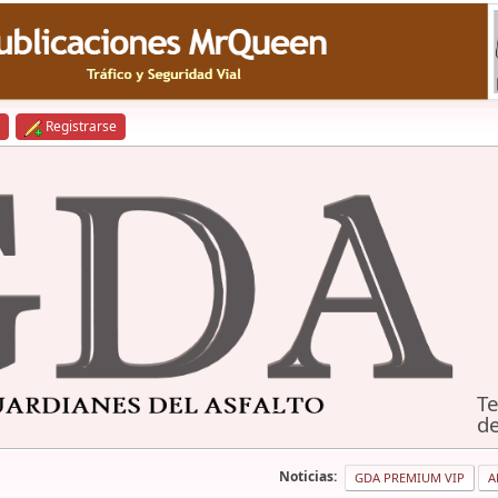
Registrarse
Te
de
Noticias:
GDA PREMIUM VIP
A