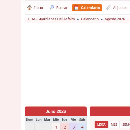
Inicio
Buscar
Calendario
Adjuntos
GDA.-Guardianes Del Asfalto
Calendario
Agosto 2026
►
►
Julio 2026
Dom
Lun
Mar
Mié
Jue
Vie
Sáb
LISTA
MES
SEM
1
2
3
4