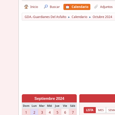
Inicio
Buscar
Calendario
Adjuntos
GDA.-Guardianes Del Asfalto
Calendario
Octubre 2024
►
►
Septiembre 2024
Dom
Lun
Mar
Mié
Jue
Vie
Sáb
LISTA
MES
SEM
1
2
3
4
5
6
7