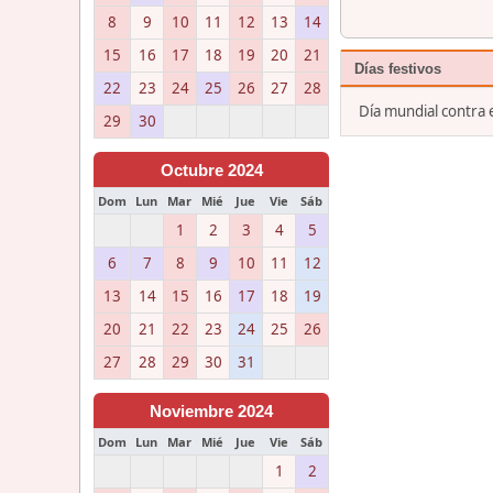
8
9
10
11
12
13
14
15
16
17
18
19
20
21
Días festivos
22
23
24
25
26
27
28
Día mundial contra 
29
30
Octubre 2024
Dom
Lun
Mar
Mié
Jue
Vie
Sáb
1
2
3
4
5
6
7
8
9
10
11
12
13
14
15
16
17
18
19
20
21
22
23
24
25
26
27
28
29
30
31
Noviembre 2024
Dom
Lun
Mar
Mié
Jue
Vie
Sáb
1
2