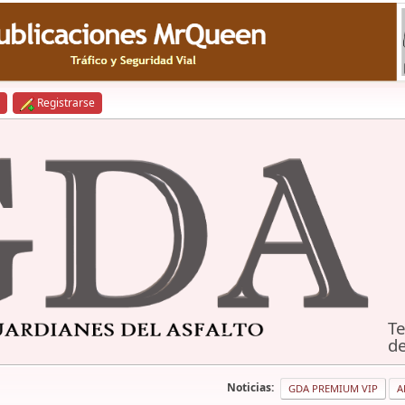
Registrarse
Te
de
Noticias:
GDA PREMIUM VIP
A