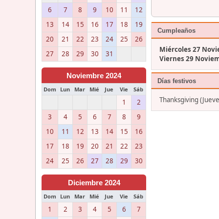
6
7
8
9
10
11
12
13
14
15
16
17
18
19
Cumpleaños
20
21
22
23
24
25
26
Miércoles 27 Nov
27
28
29
30
31
Viernes 29 Novie
Noviembre 2024
Días festivos
Dom
Lun
Mar
Mié
Jue
Vie
Sáb
Thanksgiving (Juev
1
2
3
4
5
6
7
8
9
10
11
12
13
14
15
16
17
18
19
20
21
22
23
24
25
26
27
28
29
30
Diciembre 2024
Dom
Lun
Mar
Mié
Jue
Vie
Sáb
1
2
3
4
5
6
7