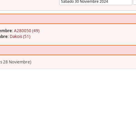
iembre
:
A280050 (49)
mbre
:
Dakois (51)
es 28 Noviembre)