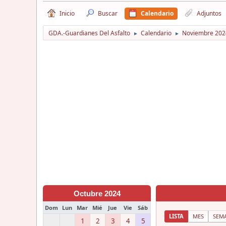
Inicio
Buscar
Calendario
Adjuntos
GDA.-Guardianes Del Asfalto
Calendario
Noviembre 202
►
►
Octubre 2024
Dom
Lun
Mar
Mié
Jue
Vie
Sáb
LISTA
MES
SEM
1
2
3
4
5