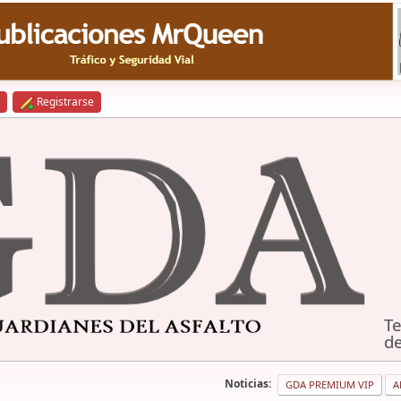
Registrarse
Te
de
Noticias:
GDA PREMIUM VIP
A