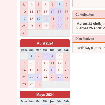
3
4
5
6
7
8
9
10
11
12
13
14
15
16
Cumpleaños
17
18
19
20
21
22
23
Martes 23 Abril
:
Jo
24
25
26
27
28
29
30
Viernes 26 Abril
:
M
31
Días festivos
Abril 2024
Earth Day (Lunes 22
Dom
Lun
Mar
Mié
Jue
Vie
Sáb
1
2
3
4
5
6
7
8
9
10
11
12
13
14
15
16
17
18
19
20
21
22
23
24
25
26
27
28
29
30
Mayo 2024
Dom
Lun
Mar
Mié
Jue
Vie
Sáb