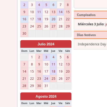
2
3
4
5
6
7
8
9
10
11
12
13
14
15
Cumpleaños
16
17
18
19
20
21
22
Miércoles 3 Julio
:
j
23
24
25
26
27
28
29
30
Días festivos
Independence Day (J
Julio 2024
Dom
Lun
Mar
Mié
Jue
Vie
Sáb
1
2
3
4
5
6
7
8
9
10
11
12
13
14
15
16
17
18
19
20
21
22
23
24
25
26
27
28
29
30
31
Agosto 2024
Dom
Lun
Mar
Mié
Jue
Vie
Sáb