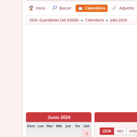
Inicio
Buscar
Calendario
Adjuntos
GDA.-Guardianes Del Asfalto
Calendario
Julio 2024
►
►
Junio 2024
Dom
Lun
Mar
Mié
Jue
Vie
Sáb
LISTA
MES
SEM
1