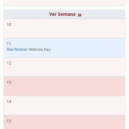
»
10
11
Días festivos:
Veterans Day
12
13
14
15