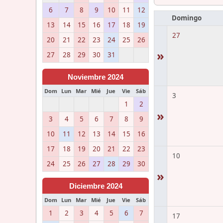
6
7
8
9
10
11
12
Domingo
13
14
15
16
17
18
19
27
20
21
22
23
24
25
26
»
27
28
29
30
31
Noviembre 2024
Dom
Lun
Mar
Mié
Jue
Vie
Sáb
3
1
2
»
3
4
5
6
7
8
9
10
11
12
13
14
15
16
17
18
19
20
21
22
23
10
24
25
26
27
28
29
30
»
Diciembre 2024
Dom
Lun
Mar
Mié
Jue
Vie
Sáb
1
2
3
4
5
6
7
17