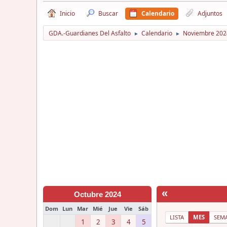
Inicio
Buscar
Calendario
Adjuntos
GDA.-Guardianes Del Asfalto
Calendario
Noviembre 202
►
►
«
Octubre 2024
Dom
Lun
Mar
Mié
Jue
Vie
Sáb
LISTA
MES
SEM
1
2
3
4
5