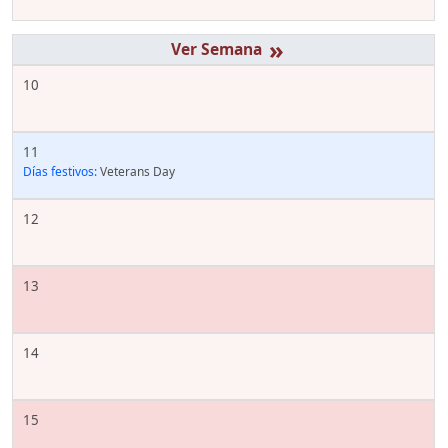
»
10
11
Días festivos:
Veterans Day
12
13
14
15