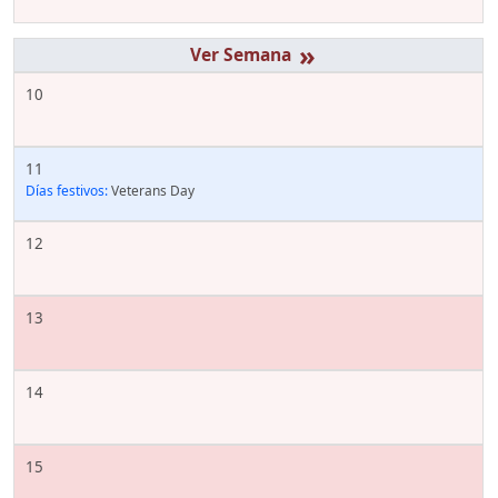
»
10
11
Días festivos:
Veterans Day
12
13
14
15