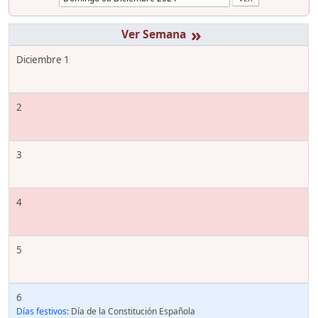
»
Diciembre 1
2
3
4
5
6
Días festivos:
Día de la Constitución Española