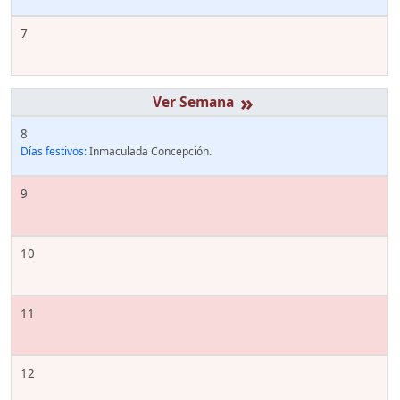
7
»
8
Días festivos:
Inmaculada Concepción.
9
10
11
12