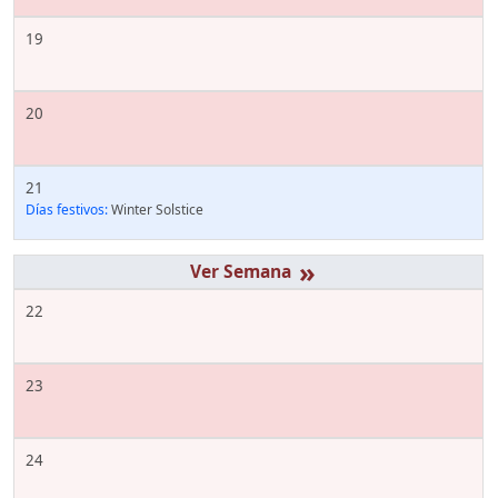
19
20
21
Días festivos:
Winter Solstice
»
22
23
24