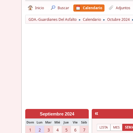
Inicio
Buscar
Calendario
Adjuntos
GDA.-Guardianes Del Asfalto
Calendario
Octubre 2024
►
►
«
Septiembre 2024
Dom
Lun
Mar
Mié
Jue
Vie
Sáb
LISTA
MES
SEM
1
2
3
4
5
6
7