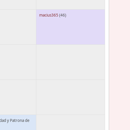
macius365
(46)
idad y Patrona de