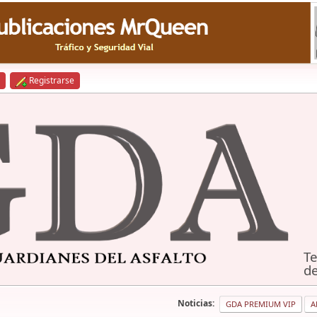
Registrarse
Te
de
Noticias:
GDA PREMIUM VIP
A