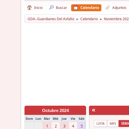
Inicio
Buscar
Calendario
Adjuntos
GDA.-Guardianes Del Asfalto
Calendario
Noviembre 202
►
►
«
Octubre 2024
Dom
Lun
Mar
Mié
Jue
Vie
Sáb
LISTA
MES
SEM
1
2
3
4
5