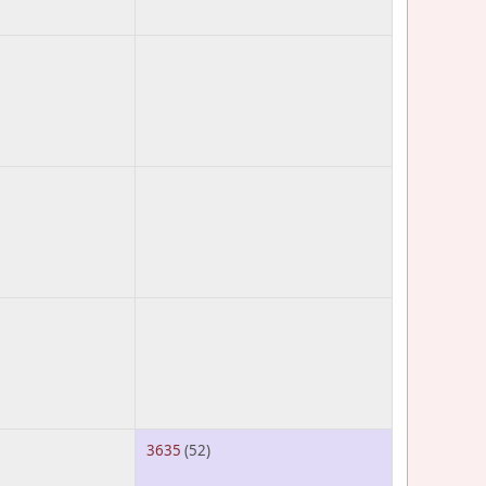
3635
(52)