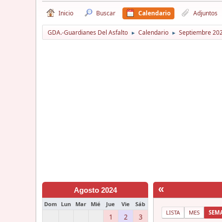
Inicio
Buscar
Calendario
Adjuntos
GDA.-Guardianes Del Asfalto
Calendario
Septiembre 20
►
►
«
Agosto 2024
Dom
Lun
Mar
Mié
Jue
Vie
Sáb
LISTA
MES
SEM
1
2
3