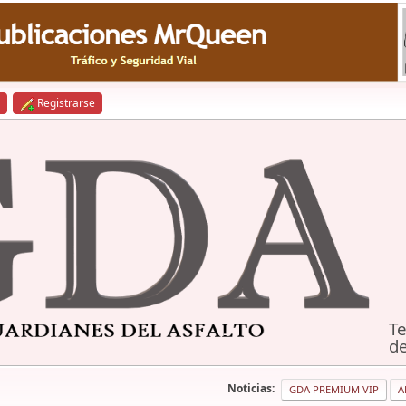
Registrarse
Te
de
Noticias:
GDA PREMIUM VIP
A