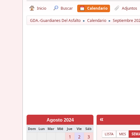
Inicio
Buscar
Calendario
Adjuntos
GDA.-Guardianes Del Asfalto
Calendario
Septiembre 20
►
►
«
Agosto 2024
Dom
Lun
Mar
Mié
Jue
Vie
Sáb
LISTA
MES
SEM
1
2
3