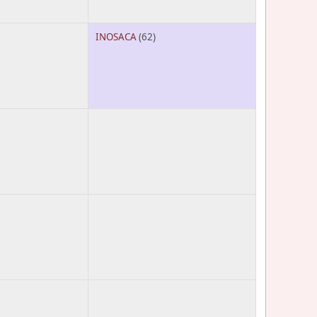
INOSACA
(62)