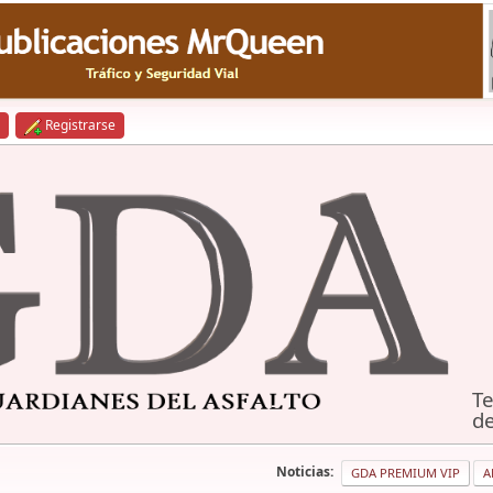
Registrarse
Te
de
Noticias:
GDA PREMIUM VIP
A