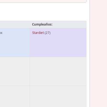
Cumpleaños:
ox
Stardiet
(27)