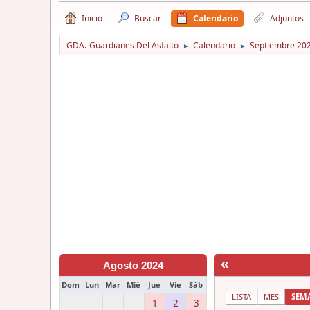
Inicio
Buscar
Calendario
Adjuntos
GDA.-Guardianes Del Asfalto
Calendario
Septiembre 20
►
►
«
Agosto 2024
Dom
Lun
Mar
Mié
Jue
Vie
Sáb
LISTA
MES
SEM
1
2
3