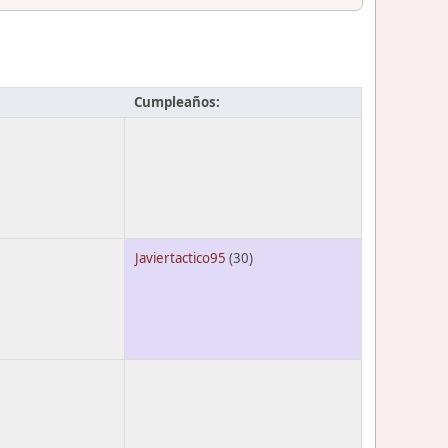
Cumpleaños:
Javiertactico95
(30)