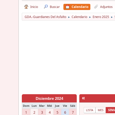
Inicio
Buscar
Calendario
Adjuntos
GDA.-Guardianes Del Asfalto
Calendario
Enero 2025
►
►
►
«
Diciembre 2024
Dom
Lun
Mar
Mié
Jue
Vie
Sáb
LISTA
MES
SEM
1
2
3
4
5
6
7