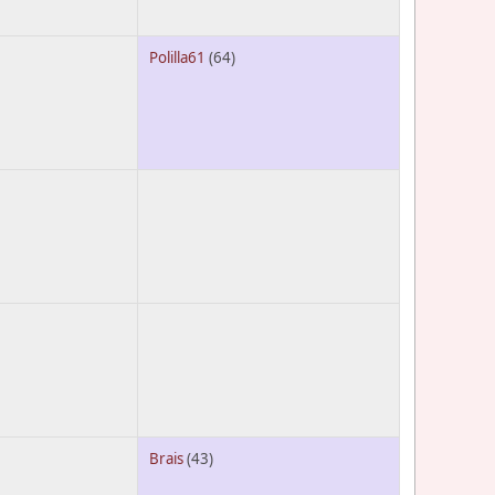
Polilla61
(64)
Brais
(43)