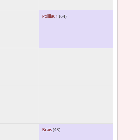
Polilla61
(64)
Brais
(43)