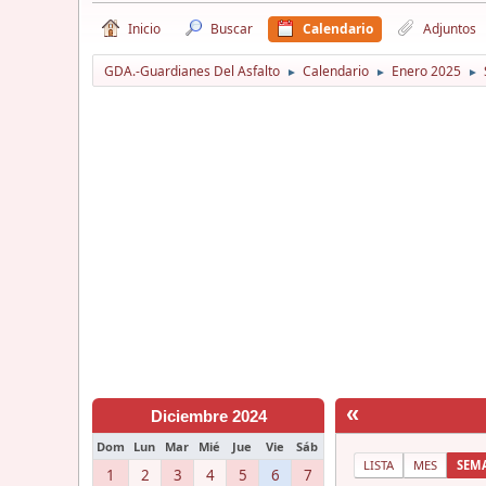
Inicio
Buscar
Calendario
Adjuntos
GDA.-Guardianes Del Asfalto
Calendario
Enero 2025
►
►
►
«
Diciembre 2024
Dom
Lun
Mar
Mié
Jue
Vie
Sáb
LISTA
MES
SEM
1
2
3
4
5
6
7