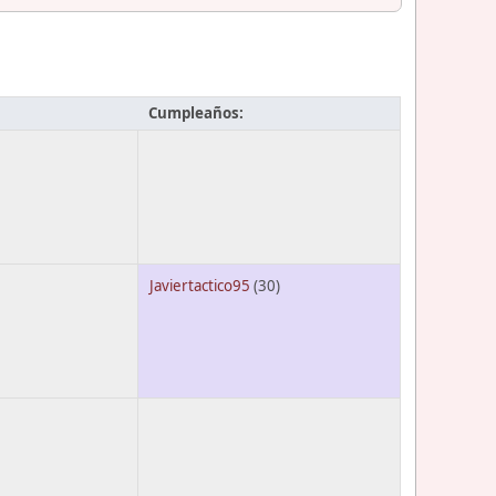
Cumpleaños:
Javiertactico95
(30)