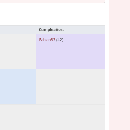
Cumpleaños:
Fabian83
(42)