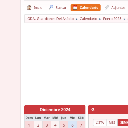
Inicio
Buscar
Calendario
Adjuntos
GDA.-Guardianes Del Asfalto
Calendario
Enero 2025
►
►
►
«
Diciembre 2024
Dom
Lun
Mar
Mié
Jue
Vie
Sáb
LISTA
MES
SEM
1
2
3
4
5
6
7