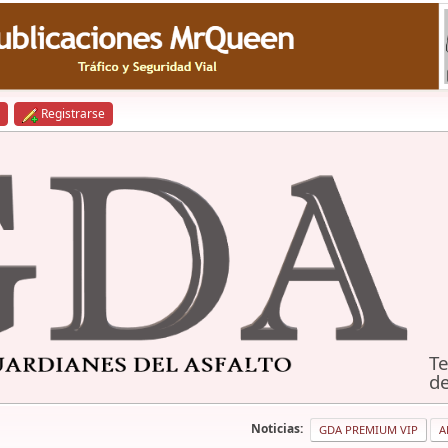
Registrarse
Te
de
Noticias:
GDA PREMIUM VIP
A