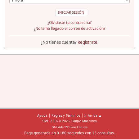
¿Olvidaste tu contraseña?
¿No te ha llegado el correo de activación?
¿No tienes cuenta?
Regístrate
.
|
|
Ayuda
Reglas y Términos
Ir Arriba ▲
,
SMF 2.1.6 © 2025
Simple Machines
for
SMFAds
Free Forums
Page generada en 0.180 segundos con 13 consultas.