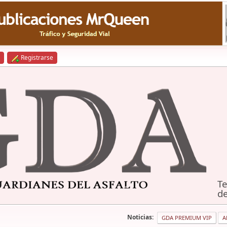
Registrarse
Te
de
Noticias:
GDA PREMIUM VIP
A