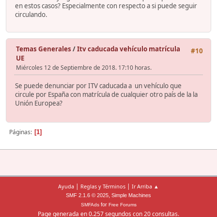
en estos casos? Especialmente con respecto a si puede seguir
circulando.
Temas Generales
/
Itv caducada vehículo matrícula
#10
UE
Miércoles 12 de Septiembre de 2018. 17:10 horas.
Se puede denunciar por ITV caducada a un vehículo que
circule por España con matrícula de cualquier otro país de la la
Unión Europea?
Páginas
1
|
|
Ayuda
Reglas y Términos
Ir Arriba ▲
,
SMF 2.1.6 © 2025
Simple Machines
for
SMFAds
Free Forums
Page generada en 0.257 segundos con 20 consultas.