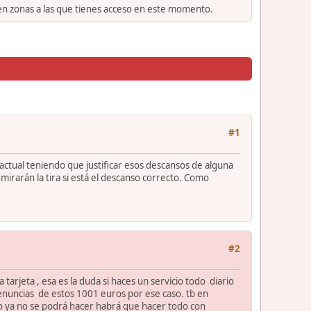
 en zonas a las que tienes acceso en este momento.
#1
actual teniendo que justificar esos descansos de alguna
mirarán la tira si está el descanso correcto. Como
#2
 tarjeta , esa es la duda si haces un servicio todo diario
 denuncias de estos 1001 euros por ese caso. tb en
to ya no se podrá hacer habrá que hacer todo con