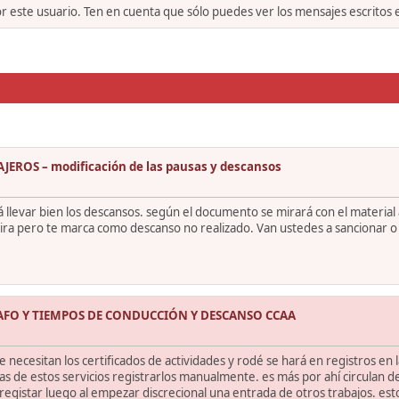
or este usuario. Ten en cuenta que sólo puedes ver los mensajes escritos
EROS – modificación de las pausas y descansos
llevar bien los descansos. según el documento se mirará con el material 
a tira pero te marca como descanso no realizado. Van ustedes a sancionar o 
AFO Y TIEMPOS DE CONDUCCIÓN Y DESCANSO CCAA
 necesitan los certificados de actividades y rodé se hará en registros en la
días de estos servicios registrarlos manualmente. es más por ahí circulan
egistar luego al empezar discrecional una entrada de otros trabajos. es