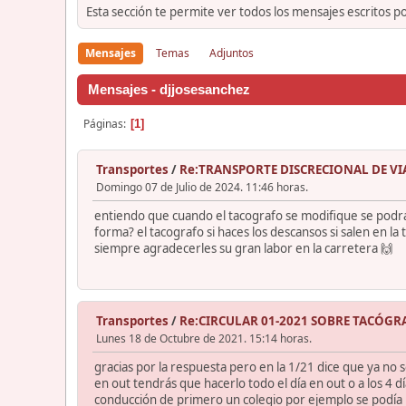
Esta sección te permite ver todos los mensajes escritos p
Mensajes
Temas
Adjuntos
Mensajes - djjosesanchez
Páginas
1
Transportes
/
Re:TRANSPORTE DISCRECIONAL DE VIAJ
Domingo 07 de Julio de 2024. 11:46 horas.
entiendo que cuando el tacografo se modifique se podrá 
forma? el tacografo si haces los descansos si salen en l
siempre agradecerles su gran labor en la carretera 🙌
Transportes
/
Re:CIRCULAR 01-2021 SOBRE TACÓGR
Lunes 18 de Octubre de 2021. 15:14 horas.
gracias por la respuesta pero en la 1/21 dice que ya no se
en out tendrás que hacerlo todo el día en out o a los 4 
conducción de primero un colegio por ejemplo se podía r