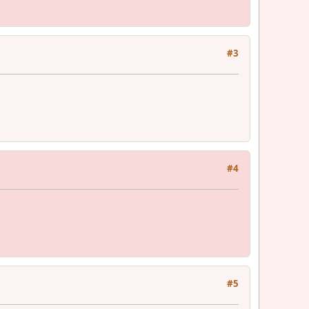
#3
#4
#5