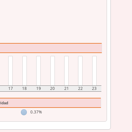
17
18
19
20
21
22
23
vidad
0.37%