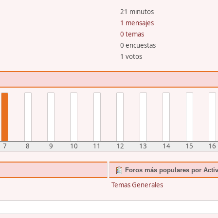
21 minutos
1 mensajes
0 temas
0 encuestas
1 votos
7
8
9
10
11
12
13
14
15
16
Foros más populares por Acti
Temas Generales