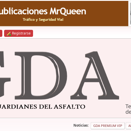
Registrarse
Te
de
Noticias:
GDA PREMIUM VIP
A