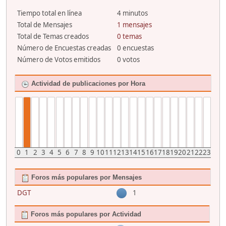
Tiempo total en línea
4 minutos
Total de Mensajes
1 mensajes
Total de Temas creados
0 temas
Número de Encuestas creadas
0 encuestas
Número de Votos emitidos
0 votos
Actividad de publicaciones por Hora
0
1
2
3
4
5
6
7
8
9
10
11
12
13
14
15
16
17
18
19
20
21
22
23
Foros más populares por Mensajes
DGT
1
Foros más populares por Actividad