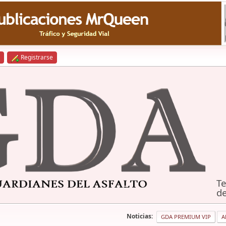
Registrarse
Te
de
Noticias:
GDA PREMIUM VIP
A