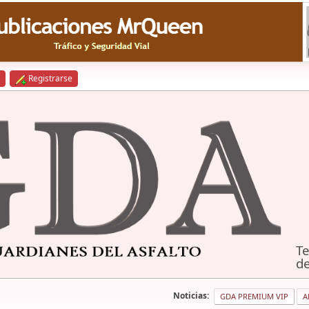
Registrarse
Te
de
Noticias:
GDA PREMIUM VIP
A