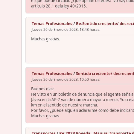
el que puede circular. ¿Qué opinan ustedes? No hay dolo 
artículo 28.1 dela ley 40/2015.
Temas Profesionales
/
Re:Sentido creciente/ decre
Jueves 26 de Enero de 2023. 13:43 horas.
Muchas gracias.
Temas Profesionales
/
Sentido creciente/ decrecie
Jueves 26 de Enero de 2023. 10:50 horas.
Buenos días:
He visto en un boletín de denuncia que el agente señala:
Jávea en la AP-7 van de número mayor a menor. Yo creía
km en el sentido de nuestra marcha.
Por favor, ¿puede alguien aclararme como debe indicars
Muchas gracias.
Transportes
/
Re:2023 Poveda , Manual transporte d