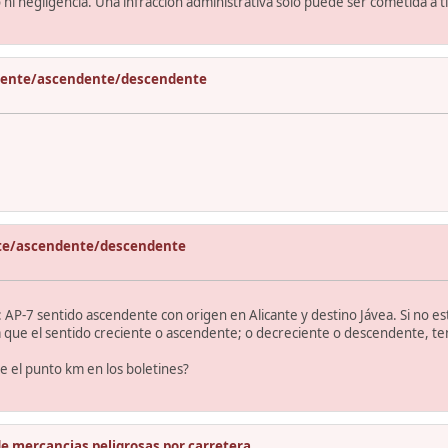
ni negligencia. Una infracción administrativa solo puede ser cometida a tí
ciente/ascendente/descendente
nte/ascendente/descendente
 AP-7 sentido ascendente con origen en Alicante y destino Jávea. Si no e
 que el sentido creciente o ascendente; o decreciente o descendente, ten
e el punto km en los boletines?
e mercancias peligrosas por carretera .