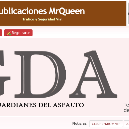
Registrarse
Te
de
Noticias:
GDA PREMIUM VIP
A