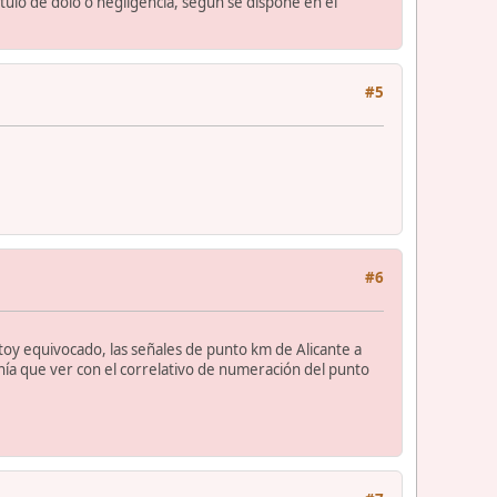
tulo de dolo o negligencia, según se dispone en el
#5
#6
stoy equivocado, las señales de punto km de Alicante a
ía que ver con el correlativo de numeración del punto