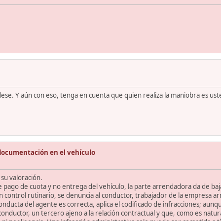
dese. Y aún con eso, tenga en cuenta que quien realiza la maniobra es ust
documentación en el vehículo
su valoración.
de pago de cuota y no entrega del vehículo, la parte arrendadora da de ba
un control rutinario, se denuncia al conductor, trabajador de la empresa a
conducta del agente es correcta, aplica el codificado de infracciones; aun
 conductor, un tercero ajeno a la relación contractual y que, como es natu