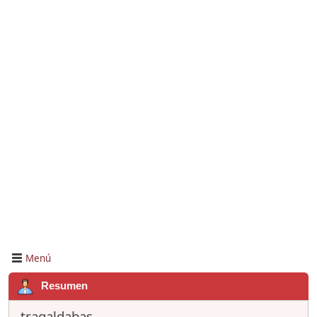
Menú
Resumen
tragaldabas