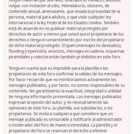
ningún material que sea falso, difamatorio, inexacto, abusivo,
vulgar, con incitación al odio, intimidatorio, obsceno, de
contenido sexual, amenazante, que invada la privacidad de la
persona, material para adultos, o que viole cualquier ley
internacional o la ley Federal de los Estados Unidos. También
está de acuerdo en no publicar material protegido por
derechos de autor a menos que usted sea el propietario de los
derechos o tenga el consentimiento por escrito del propietario
de dicho material protegido. El spam (mensajes no deseados),
flooding (repetición), anuncios, mensajes en cadena, esquemas
piramidales y colectas están también prohibidos en este foro.
Tenga en cuenta que es imposible para la plantilla o los
propietarios de este foro confirmar la validez de los mensajes.
Por favor recuerde que no monitorizamos activamente los
mensajes publicados, y por tanto, no somos responsables de su
contenido. No garantizamos la exactitud, integridad o utilidad
de ninguna información presentada. Los mensajes publicados
expresan la opinión del autor, y no necesariamente las
opiniones de este foro, su plantilla, sus subsidiarios, o los
propietarios. Se invita a cualquiera que considere que un
mensaje publicado es censurable a notificarlo al administrador
o moderador del foro de manera inmediata. La plantilla y el
propietario del foro se reservan el derecho a eliminar