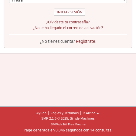
¿Olvidaste tu contraseña?
¿No te ha llegado el correo de activación?
¿No tienes cuenta?
Regístrate
.
|
|
Ayuda
Reglas y Términos
Ir Arriba ▲
,
SMF 2.1.6 © 2025
Simple Machines
for
SMFAds
Free Forums
Page generada en 0.046 segundos con 14 consultas.