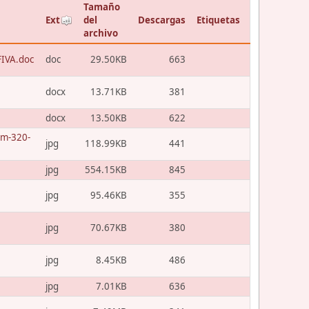
Tamaño
Ext
del
Descargas
Etiquetas
archivo
FIVA.doc
doc
29.50KB
663
docx
13.71KB
381
docx
13.50KB
622
um-320-
jpg
118.99KB
441
jpg
554.15KB
845
jpg
95.46KB
355
jpg
70.67KB
380
jpg
8.45KB
486
jpg
7.01KB
636