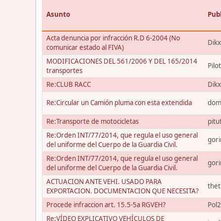
Asunto
Pub
Acta denuncia por infracción R.D 6-2004 (No
Dik
comunicar estado al FIVA)
MODIFICACIONES DEL 561/2006 Y DEL 165/2014
Pilo
transportes
Re:CLUB RACC
Dik
Re:Circular un Camión pluma con esta extendida
dom
Re:Transporte de motocicletas
pitu
Re:Orden INT/77/2014, que regula el uso general
gori
del uniforme del Cuerpo de la Guardia Civil.
Re:Orden INT/77/2014, que regula el uso general
gori
del uniforme del Cuerpo de la Guardia Civil.
ACTUACION ANTE VEHI. USADO PARA
the
EXPORTACION. DOCUMENTACION QUE NECESITA?
Procede infraccion art. 15.5-5a RGVEH?
Pol
Re:VÍDEO EXPLICATIVO VEHÍCULOS DE