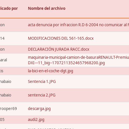
licado por
Nombre del archivo
xon
acta denuncia por infraccion R.D 6-2004 no comunicar al 
t14
MODIFICACIONES DEL 561-165.docx
xon
DECLARACIÓN JURADA RACC.docx
maquinaria-municipal-camion-de-basuraRENAULT-Premi
aral
DXI---11_big--17072113524657968200.jpg
tis
la-bici-en-el-coche-dgt.jpg
nabaio
Sentencia 1.JPG
nabaio
sentencia 2.JPG
trooper69
descarga.jpg
205
audi2.jpg