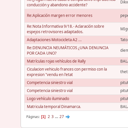
Dik
conducción y abandono accidente?
Re:Aplicación margen error menores
pep
Re:Nota Informativa 9/18.- Aclaración sobre
MIg
espejos retrovisores adaptados.
Adaptaciones Motocicleta A2 ...
Tat
Re:DENUNCIA NEUMÁTICOS ¿UNA DENUNCIA
die
POR CADA UNO?
Matrículas rojas vehículos de Rally
BAL
Ciculacion vehiculo frances con permiso con la
the
expresion "vendu en l'etat
Competencia siniestro vial
pitu
Competencia siniestro vial
pitu
Logo vehículo iluminado
pitu
Matricula temporal Dinamarca.
BAL
2
3
...
27
Páginas
1