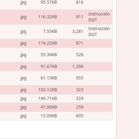
jpg
95.57KB
816
Instrucción
jpg
116.32KB
911
DGT
Instrucción
jpg
7.55KB
3,281
DGT
jpg
174.22KB
871
jpg
55.34KB
526
jpg
91.67KB
1,206
jpg
61.13KB
955
jpg
102.12KB
323
jpg
149.71KB
324
jpg
47.06KB
259
jpg
15.09KB
605