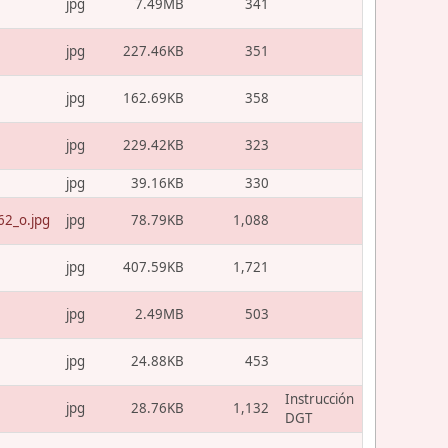
jpg
7.49MB
341
jpg
227.46KB
351
jpg
162.69KB
358
jpg
229.42KB
323
jpg
39.16KB
330
2_o.jpg
jpg
78.79KB
1,088
jpg
407.59KB
1,721
jpg
2.49MB
503
jpg
24.88KB
453
Instrucción
jpg
28.76KB
1,132
DGT