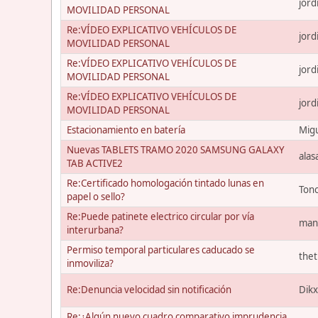
jord
MOVILIDAD PERSONAL
Re:VÍDEO EXPLICATIVO VEHÍCULOS DE
jord
MOVILIDAD PERSONAL
Re:VÍDEO EXPLICATIVO VEHÍCULOS DE
jord
MOVILIDAD PERSONAL
Re:VÍDEO EXPLICATIVO VEHÍCULOS DE
jord
MOVILIDAD PERSONAL
Estacionamiento en batería
Migu
Nuevas TABLETS TRAMO 2020 SAMSUNG GALAXY
alas
TAB ACTIVE2
Re:Certificado homologación tintado lunas en
Ton
papel o sello?
Re:Puede patinete electrico circular por vía
man
interurbana?
Permiso temporal particulares caducado se
the
inmoviliza?
Re:Denuncia velocidad sin notificación
Dik
Re:¿Algún nuevo cuadro comparativo imprudencia