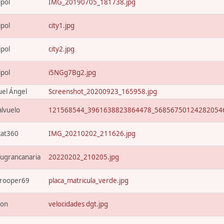
ipol
IMG_20190705_181738.jpg
ipol
city1.jpg
ipol
city2.jpg
ipol
i5NGg7Bg2.jpg
el Ángel
Screenshot_20200923_165958.jpg
alvuelo
121568544_3961638823864478_568567501242820546
cat360
IMG_20210202_211626.jpg
ugrancanaria
20220202_210205.jpg
trooper69
placa_matricula_verde.jpg
xon
velocidades dgt.jpg