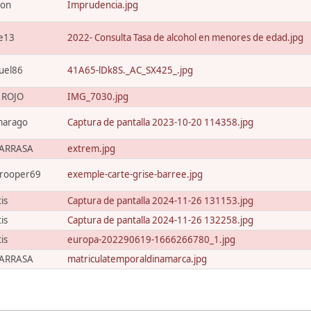
xon
Imprudencia.jpg
e13
2022- Consulta Tasa de alcohol en menores de edad.jpg
uel86
41A65-lDk8S._AC_SX425_.jpg
o ROJO
IMG_7030.jpg
marago
Captura de pantalla 2023-10-20 114358.jpg
ARRASA
extrem.jpg
trooper69
exemple-carte-grise-barree.jpg
tis
Captura de pantalla 2024-11-26 131153.jpg
tis
Captura de pantalla 2024-11-26 132258.jpg
tis
europa-202290619-1666266780_1.jpg
ARRASA
matriculatemporaldinamarca.jpg