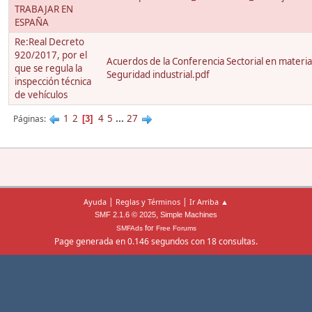
TRABAJAR EN
ESPAÑA
Re:Real Decreto
920/2017, por el
Acuerdos de la Conferencia Sectorial en materia
que se regula la
Seguridad industrial.pdf
inspección técnica
de vehículos
1
2
4
5
...
27
Páginas
3
|
|
Ayuda
Reglas y Términos
Ir Arriba ▲
,
SMF 2.1.6 © 2025
Simple Machines
for
SMFAds
Free Forums
Page generada en 0.146 segundos con 18 consultas.