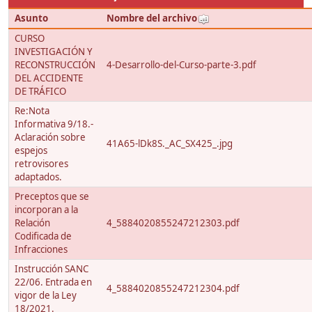
Asunto
Nombre del archivo
CURSO
INVESTIGACIÓN Y
RECONSTRUCCIÓN
4-Desarrollo-del-Curso-parte-3.pdf
DEL ACCIDENTE
DE TRÁFICO
Re:Nota
Informativa 9/18.-
Aclaración sobre
41A65-lDk8S._AC_SX425_.jpg
espejos
retrovisores
adaptados.
Preceptos que se
incorporan a la
Relación
4_5884020855247212303.pdf
Codificada de
Infracciones
Instrucción SANC
22/06. Entrada en
4_5884020855247212304.pdf
vigor de la Ley
18/2021.