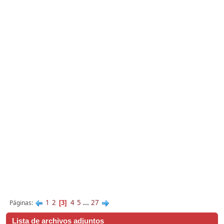
1
2
4
5
...
27
Páginas
3
Lista de archivos adjuntos