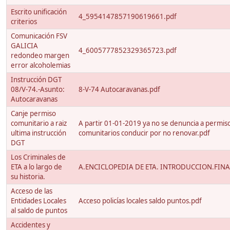
Escrito unificación
4_5954147857190619661.pdf
criterios
Comunicación FSV
GALICIA
4_6005777852329365723.pdf
redondeo margen
error alcoholemias
Instrucción DGT
08/V-74.-Asunto:
8-V-74 Autocaravanas.pdf
Autocaravanas
Canje permiso
comunitario a raiz
A partir 01-01-2019 ya no se denuncia a permis
ultima instrucción
comunitarios conducir por no renovar.pdf
DGT
Los Criminales de
ETA a lo largo de
A.ENCICLOPEDIA DE ETA. INTRODUCCION.FINA
su historia.
Acceso de las
Entidades Locales
Acceso policías locales saldo puntos.pdf
al saldo de puntos
Accidentes y