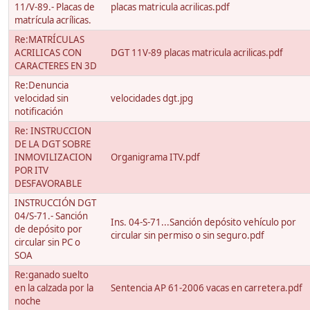
11/V-89.- Placas de
placas matricula acrilicas.pdf
matrícula acrílicas.
Re:MATRÍCULAS
ACRILICAS CON
DGT 11V-89 placas matricula acrilicas.pdf
CARACTERES EN 3D
Re:Denuncia
velocidad sin
velocidades dgt.jpg
notificación
Re: INSTRUCCION
DE LA DGT SOBRE
INMOVILIZACION
Organigrama ITV.pdf
POR ITV
DESFAVORABLE
INSTRUCCIÓN DGT
04/S-71.- Sanción
Ins. 04-S-71...Sanción depósito vehículo por
de depósito por
circular sin permiso o sin seguro.pdf
circular sin PC o
SOA
Re:ganado suelto
en la calzada por la
Sentencia AP 61-2006 vacas en carretera.pdf
noche