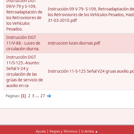
Instrucción DGT
09/V-79 y S-109,
Instrucción 09 V-79- S-109, Retroadaptación d
Retroadaptación de
los Retrovisores de los Vehículos Pesados, Has
los Retrovisores de
31-03-2010.pdf
los Vehículos
Pesados.
Instrucción DGT
11/V-88.- Luces de
instruccion luces diurnas.pdf
circulación diurna.
Instrucción DGT
11/S-125.-Asunto:
Señal V-24 y
Instrucción 11-S-125 Señal V24 gruas auxilio.p
circulación de las
grúas de servicio de
auxilio en ca
2
3
...
27
Páginas
1
|
|
Ayuda
Reglas y Términos
Ir Arriba ▲