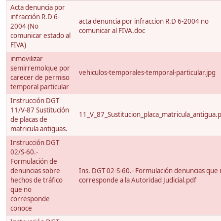
Acta denuncia por
infracción R.D 6-
acta denuncia por infraccion R.D 6-2004 no
2004 (No
comunicar al FIVA.doc
comunicar estado al
FIVA)
inmovilizar
semirremolque por
vehiculos-temporales-temporal-particular.jpg
carecer de permiso
temporal particular
Instrucción DGT
11/V-87 Sustitución
11_V_87_Sustitucion_placa_matricula_antigua.
de placas de
matricula antiguas.
Instrucción DGT
02/S-60.-
Formulación de
denuncias sobre
Ins. DGT 02-S-60.- Formulación denuncias que
hechos de tráfico
corresponde a la Autoridad Judicial.pdf
que no
corresponde
conoce