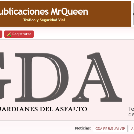
Registrarse
Te
de
Noticias:
GDA PREMIUM VIP
A