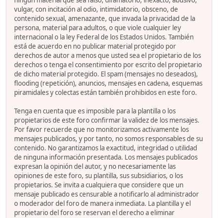
ningún material que sea falso, difamatorio, inexacto, abusivo,
vulgar, con incitación al odio, intimidatorio, obsceno, de
contenido sexual, amenazante, que invada la privacidad de la
persona, material para adultos, o que viole cualquier ley
internacional o la ley Federal de los Estados Unidos. También
está de acuerdo en no publicar material protegido por
derechos de autor a menos que usted sea el propietario de los
derechos o tenga el consentimiento por escrito del propietario
de dicho material protegido. El spam (mensajes no deseados),
flooding (repetición), anuncios, mensajes en cadena, esquemas
piramidales y colectas están también prohibidos en este foro.
Tenga en cuenta que es imposible para la plantilla o los
propietarios de este foro confirmar la validez de los mensajes.
Por favor recuerde que no monitorizamos activamente los
mensajes publicados, y por tanto, no somos responsables de su
contenido. No garantizamos la exactitud, integridad o utilidad
de ninguna información presentada. Los mensajes publicados
expresan la opinión del autor, y no necesariamente las
opiniones de este foro, su plantilla, sus subsidiarios, o los
propietarios. Se invita a cualquiera que considere que un
mensaje publicado es censurable a notificarlo al administrador
o moderador del foro de manera inmediata. La plantilla y el
propietario del foro se reservan el derecho a eliminar