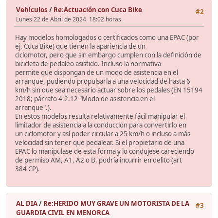
Vehículos
/
Re:Actuación con Cuca Bike
#2
Lunes 22 de Abril de 2024. 18:02 horas.
Hay modelos homologados o certificados como una EPAC (por
ej. Cuca Bike) que tienen la apariencia de un
ciclomotor, pero que sin embargo cumplen con la definición de
bicicleta de pedaleo asistido. Incluso la normativa
permite que dispongan de un modo de asistencia en el
arranque, pudiendo propulsarla a una velocidad de hasta 6
km/h sin que sea necesario actuar sobre los pedales (EN 15194
2018; párrafo 4.2.12 "Modo de asistencia en el
arranque".).
En estos modelos resulta relativamente fácil manipular el
limitador de asistencia a la conducción para convertirlo en
un ciclomotor y así poder circular a 25 km/h o incluso a más
velocidad sin tener que pedalear. Si el propietario de una
EPAC lo manipulase de esta forma y lo condujese careciendo
de permiso AM, A1, A2 o B, podría incurrir en delito (art
384 CP).
AL DIA
/
Re:HERIDO MUY GRAVE UN MOTORISTA DE LA
#3
GUARDIA CIVIL EN MENORCA