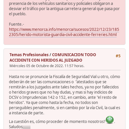
presencia de los vehículos sanitarios y policiales obligaron a
desviar el tráfico por la antigua carretera general que pasa por
el pueblo.
Fuente.-
https://www.menorca.info/menorca/sucesos/2022/12/23/185
2305/herido-motorista-guardia-civil-accidente-ferreries.html
Temas Profesionales
/
COMUNICACION TODO
#5
ACCIDENTE CON HERIDOS AL JUZGADO
Miércoles 05 de Octubre de 2022. 11:57 horas.
Hasta no se pronuncie la Fiscalía de Seguridad Vial u otro, cómo
deberán de ser las comunicaciones o "atestados que se
remitirán a los Juzgados ante tales hechos, ya no por fallecidos
o heridos graves que no hay dudas, y mas si hay indicios de
DCSV o Imprudencias 142 o 152, en cambio, ante "el resto de
heridos". Ya que como hasta la fecha, no todos son
perseguibles penalmente, si en cambio por la vía Civil, la cual es
a instancia de parte.
La cuestión es, cómo proceder de momento nosotros?
.
Saludos¡¡¡¡¡¡¡